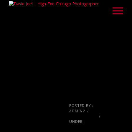
Twelve
OC
T
Stunning
10
and Unique
Demos
POSTED BY :
ADMIN2
/
0 COMMENTS
/
UNDER :
UNCATEGORIZED