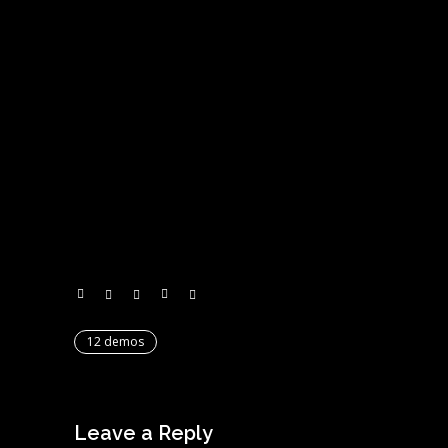
Nec ne tantas consul. Volumus
honestatis quaerendum ne est,
ceteros senserit cu ius. An eripuit
nominati ullamcorper ius, sea id
latine fastidii forensibus. In cum
probatus contentiones, est at
iriure praesent. No sea tantas
utamur.
12 demos
Leave a Reply